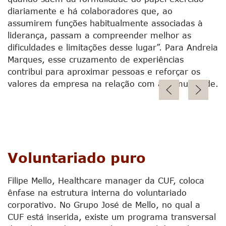
diariamente e há colaboradores que, ao
assumirem funções habitualmente associadas à
liderança, passam a compreender melhor as
dificuldades e limitações desse lugar”. Para Andreia
Joana Castro e Costa e Andreia Marques
Marques, esse cruzamento de experiências
durante o segundo painel da conferência,
contribui para aproximar pessoas e reforçar os
denominado ‘0 que o voluntário desenvolve
valores da empresa na relação com a comunidade.
em nós – e por que isso interessa às
organizações’
Voluntariado puro
Filipe Mello, Healthcare manager da CUF, coloca
ênfase na estrutura interna do voluntariado
corporativo. No Grupo José de Mello, no qual a
CUF está inserida, existe um programa transversal